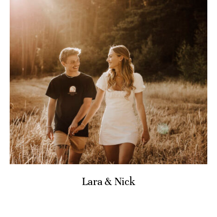
HOME
ÜBER MICH
GALERIE
HOCHZEITEN
SCHWANGERSCHAFT, BABY & FAMILIE
LOVESTORIES
PORTRAIT
KONTAKT
LEISTUNGEN
HOCHZEITSINFOS
Lara & Nick
SHOOTINGINFOS