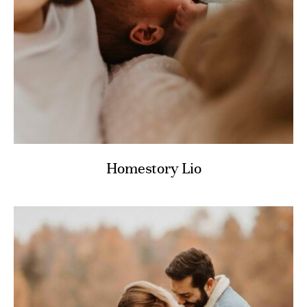
GALERIE
HOCHZEITEN
SCHWANGERSCHAFT, BABY & FAMILIE
LOVESTORIES
PORTRAIT
KONTAKT
Homestory Lio
LEISTUNGEN
HOCHZEITSINFOS
SHOOTINGINFOS