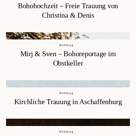
Bohohochzeit – Freie Trauung von
HOME
Christina & Denis
ÜBER MICH
GALERIE
HOCHZEITEN
Wedding
Mirj & Sven – Bohoreportage im
SCHWANGERSCHAFT, BABY & FAMILIE
Obstkeller
LOVESTORIES
PORTRAIT
KONTAKT
Wedding
LEISTUNGEN
Kirchliche Trauung in Aschaffenburg
HOCHZEITSINFOS
SHOOTINGINFOS
Wedding