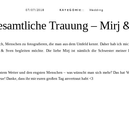
07/07/2018
KATEGORIE::
Wedding
esamtliche Trauung – Mirj 
h, Menschen zu fotografieren, die man aus dem Umfeld kennt. Daher hab ich mich a
 & Sven begleiten möchte. Die liebe Mirj ist nämlich die Schwester meiner
stem Wetter und den engsten Menschen – was wünscht man sich mehr? Das hat Vor
eue! Danke, dass ihr mir euren großen Tag anvertraut habt <3