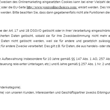
wecken des Onlinemarketing eingesetzten Cookies kann bei einer Vielzahl der 
/
http://www.youronlinechoices.com/
oder die EU-Seite
erklärt werden. Des We
t werden. Bitte beachten Sie, dass dann gegebenenfalls nicht alle Funktionen 
 der Art. 17 und 18 DSGVO gelöscht oder in ihrer Verarbeitung eingeschränkt
herten Daten gelöscht, sobald sie für ihre Zweckbestimmung nicht mehr er
Daten nicht gelöscht werden, weil sie für andere und gesetzlich zulässig
t für andere Zwecke verarbeitet. Das gilt z.B. für Daten, die aus handels- oder
die Aufbewahrung insbesondere für 10 Jahre gemäß §§ 147 Abs. 1 AO, 257 Abs
euerung relevanter Unterlagen, etc.) und 6 Jahre gemäß § 257 Abs. 1 Nr. 2 und
undenkategorie).
rie) von unseren Kunden, Interessenten und Geschäftspartner zwecks Erbringun