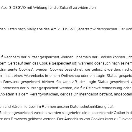
 7 Abs. 3 DSGVO mit Wirkung für die Zukunft zu widerrufen.
fenden Daten nach Maßgabe des Art. 21 DSGVO jederzeit widersprechen. Der Wid
auf Rechnern der Nutzer gespeichert werden. Innerhalb der Cookies können un
 dem Gerät auf dem das Cookie gespeichert ist) während oder auch nach seinem
„transiente Cookies“, werden Cookies bezeichnet, die gelöscht werden, nach
er Inhalt eines Warenkorbs in einem Onlineshop oder ein Login-Status gespei
s Browsers gespeichert bleiben. So kann z.B. der Login-Status gespeicher
e Interessen der Nutzer gespeichert werden, die für Reichweitenmessung oder
nbietern als dem Verantwortlichen, der das Onlineangebot betreibt, angeboten
n und klären hierüber im Rahmen unserer Datenschutzerklärung auf.
m Rechner gespeichert werden, werden sie gebeten die entsprechende Option in d
en des Browsers gelöscht werden. Der Ausschluss von Cookies kann zu Funktio