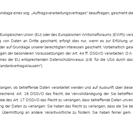
rundlage eines sog. „Auftragsverarbeitungsvertrages“ beauftragen, geschieht d
der Europäischen Union (EU) oder des Europäischen Wirtschaftsraums (EWR)) ve
 von Daten an Dritte geschieht, erfolgt dies nur, wenn es zur Erfüllung unse
oder auf Grundlage unserer berechtigten Interessen geschieht. Vorbehaltlich geset
iegen der besonderen Voraussetzungen der Art. 44 ff. DSGVO verarbeiten. D.h. 
 eines der EU entsprechenden Datenschutzniveaus (z.B. für die USA durch das 
Standardvertragsklauseln“).
langen, ob betreffende Daten verarbeitet werden und auf Auskunft über dies
echend. Art. 16 DSGVO das Recht, die Vervollständigung der Sie betreffend
abe des Art. 17 DSGVO das Recht zu verlangen, dass betreffende Daten unverz
 der Daten zu verlangen. Sie haben das Recht zu verlangen, dass die Sie bet
bermittlung an andere Verantwortliche zu fordern. Sie haben ferner gem