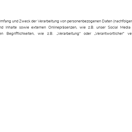
en Umfang und Zweck der Verarbeitung von personenbezogenen Daten (nachfolgen
d Inhalte sowie externen Onlinepräsenzen, wie z.B. unser Social Media 
n Begrifflichkeiten, wie z.B. „Verarbeitung“ oder „Verantwortlicher“
.