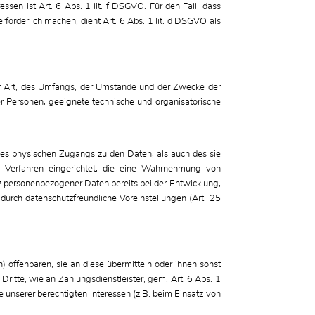
ssen ist Art. 6 Abs. 1 lit. f DSGVO. Für den Fall, dass
forderlich machen, dient Art. 6 Abs. 1 lit. d DSGVO als
r Art, des Umfangs, der Umstände und der Zwecke der
her Personen, geeignete technische und organisatorische
des physischen Zugangs zu den Daten, als auch des sie
r Verfahren eingerichtet, die eine Wahrnehmung von
z personenbezogener Daten bereits bei der Entwicklung,
rch datenschutzfreundliche Voreinstellungen (Art. 25
offenbaren, sie an diese übermitteln oder ihnen sonst
Dritte, wie an Zahlungsdienstleister, gem. Art. 6 Abs. 1
ge unserer berechtigten Interessen (z.B. beim Einsatz von