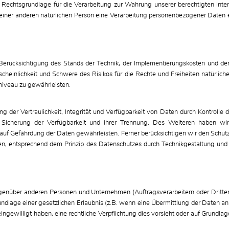
e Rechtsgrundlage für die Verarbeitung zur Wahrung unserer berechtigten Intere
einer anderen natürlichen Person eine Verarbeitung personenbezogener Daten er
erücksichtigung des Stands der Technik, der Implementierungskosten und de
scheinlichkeit und Schwere des Risikos für die Rechte und Freiheiten natürlic
iveau zu gewährleisten.
der Vertraulichkeit, Integrität und Verfügbarkeit von Daten durch Kontrolle 
er Sicherung der Verfügbarkeit und ihrer Trennung. Des Weiteren haben wi
uf Gefährdung der Daten gewährleisten. Ferner berücksichtigen wir den Schut
, entsprechend dem Prinzip des Datenschutzes durch Technikgestaltung und du
nüber anderen Personen und Unternehmen (Auftragsverarbeitern oder Dritten) 
undlage einer gesetzlichen Erlaubnis (z.B. wenn eine Übermittlung der Daten an 
e eingewilligt haben, eine rechtliche Verpflichtung dies vorsieht oder auf Grundla