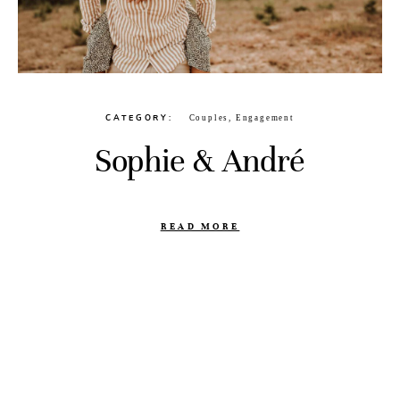
HOME
ÜBER MICH
CATEGORY
Couples
,
Engagement
GALERIE
Sophie & André
HOCHZEITEN
SCHWANGERSCHAFT, BABY & FAMILIE
READ MORE
LOVESTORIES
PORTRAIT
KONTAKT
LEISTUNGEN
HOCHZEITSINFOS
SHOOTINGINFOS